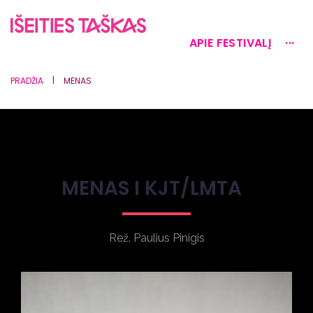
APIE FESTIVALĮ
···
|
PRADŽIA
MENAS
MENAS I KJT/LMTA
Rež. Paulius Pinigis