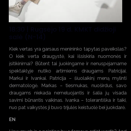
18:30 | Rugsėjo 19 d.
KMKT didžioji
salė (N-14)
Kiek vertas yra garsaus menininko tapytas paveikslas?
O kiek verta draugystė, kai išsiskiria nuomonės ir
įsitikinimai? Būtent tai juokingame ir nenuspėjamame
spektaklyje nutiko artimiems draugams Patricijai,
Markui ir Ivankai. Patricija – šiuolaikinį meną mylinti
dermatologė. Markas – tiesmukas, nuoširdus, savo
draugams niekada nemeluojantis ir šalia jų visada
savimi būnantis vaikinas. Ivanka – tolerantiška ir taiki,
nuo pat vaikystės ji buvo trijulės keistuolė bei juokdarė.
EN