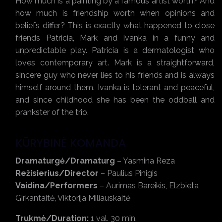
How much is a painting by a famous artist worth? And
how much is friendship worth when opinions and
beliefs differ? This is exactly what happened to close
friends Patricia, Mark and Ivanka in a funny and
unpredictable play. Patricia is a dermatologist who
loves contemporary art. Mark is a straightforward,
sincere guy who never lies to his friends and is always
himself around them. Ivanka is tolerant and peaceful,
and since childhood she has been the oddball and
prankster of the trio.
KŪRYBINĖ KOMANDA
Dramaturgė/Dramaturg
– Yasmina Reza
Režisierius/Director
– Paulius Pinigis
Vaidina/Performers
– Aurimas Bareikis, Elzbieta
Girkantaitė, Viktorija Miliauskaitė
Trukmė/Duration:
1 val. 30 min.