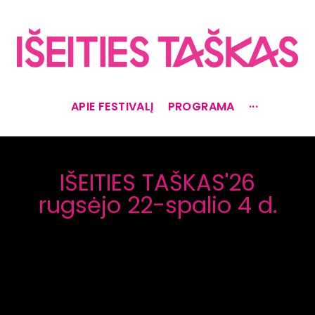
APIE FESTIVALĮ
PROGRAMA
···
IŠEITIES TAŠKAS'26
rugsėjo 22-spalio 4 d.