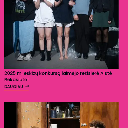
2025 m. eskizų konkursą laimėjo režisierė Aistė
Rekašiūtė!
DAUGIAU