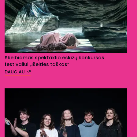
Skelbiamas spektaklio eskizų konkursas
festivaliui „Išeities taškas“
DAUGIAU