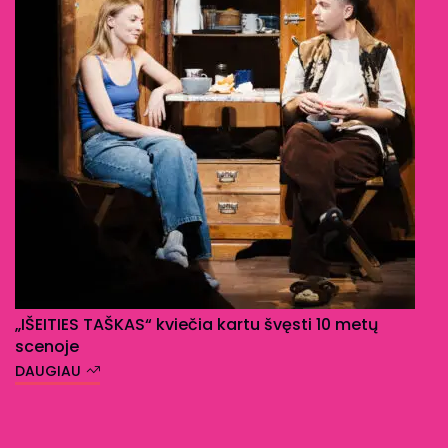
„IŠEITIES TAŠKAS“ kviečia kartu švęsti 10 metų
scenoje
DAUGIAU