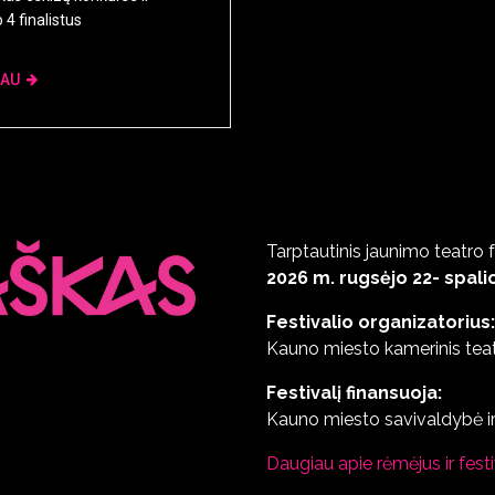
 4 finalistus
IAU
Tarptautinis jaunimo teatro f
2026 m. rugsėjo 22- spalio
Festivalio organizatorius:
Kauno miesto kamerinis teat
Festivalį finansuoja:
Kauno miesto savivaldybė ir
Daugiau apie rėmėjus ir fest