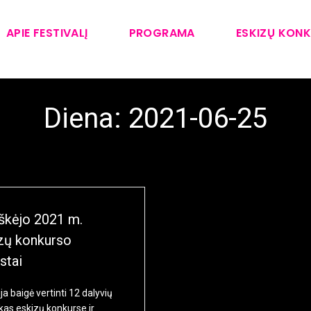
APIE FESTIVALĮ
PROGRAMA
ESKIZŲ KON
Diena:
2021-06-25
škėjo 2021 m.
zų konkurso
istai
ja baigė vertinti 12 dalyvių
kas eskizų konkurse ir