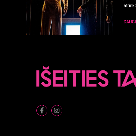
atrinko
DAUG