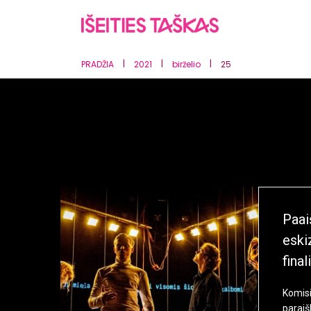
|
|
|
PRADŽIA
2021
birželio
25
Paai
eski
final
Komisi
paraiš