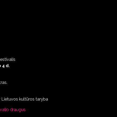
estivalis
 4 d.
ras.
 Lietuvos kultūros taryba
ivalio draugus