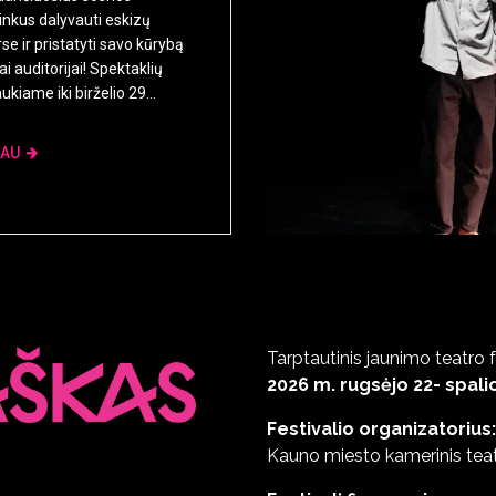
nkus dalyvauti eskizų
se ir pristatyti savo kūrybą
ai auditorijai! Spektaklių
aukiame iki birželio 29...
IAU
Tarptautinis jaunimo teatro f
2026 m. rugsėjo 22- spalio
Festivalio organizatorius:
Kauno miesto kamerinis teat