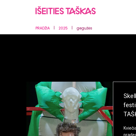
|
|
PRADŽIA
2025
gegužės
Skel
fest
TAŠ
Kvieči
prade