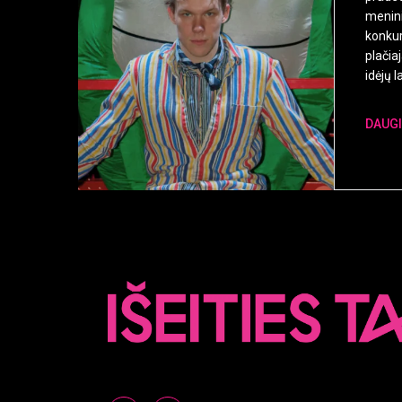
menini
konkur
plačiaj
idėjų l
DAUG