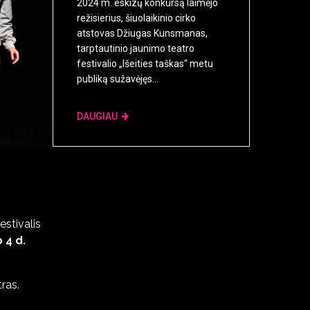
2024 m. eskizų konkursą laimėjo
režisierius, šiuolaikinio cirko
atstovas Džiugas Kunsmanas,
tarptautinio jaunimo teatro
festivalio „Išeities taškas“ metu
publiką sužavėjęs...
DAUGIAU
estivalis
 4 d.
ras.