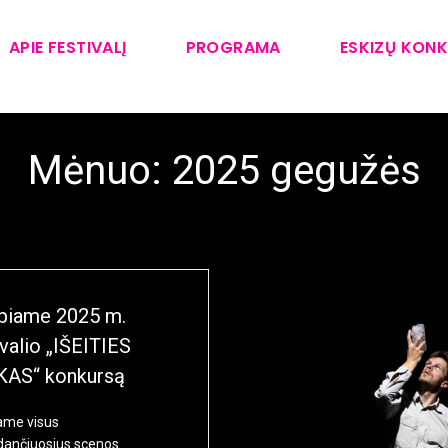
APIE FESTIVALĮ
PROGRAMA
ESKIZŲ KON
Mėnuo:
2025 gegužės
biame 2025 m.
ivalio „IŠEITIES
KAS“ konkursą
ame visus
dančiuosius scenos