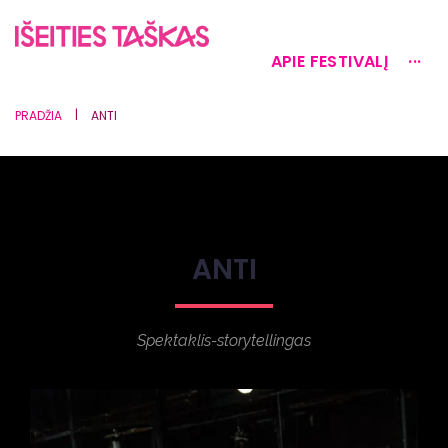
APIE FESTIVALĮ
···
|
PRADŽIA
ANTI
ANTI
Spektaklis-storytellingas