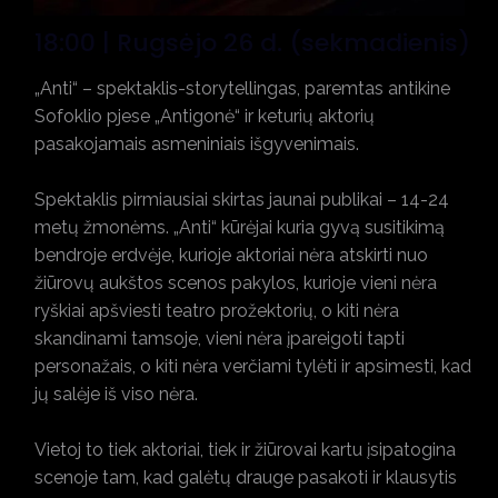
18:00 | Rugsėjo 26 d. (sekmadienis)
„Anti“ – spektaklis-storytellingas, paremtas antikine
Sofoklio pjese „Antigonė“ ir keturių aktorių
pasakojamais asmeniniais išgyvenimais.
Spektaklis pirmiausiai skirtas jaunai publikai – 14-24
metų žmonėms. „Anti“ kūrėjai kuria gyvą susitikimą
bendroje erdvėje, kurioje aktoriai nėra atskirti nuo
žiūrovų aukštos scenos pakylos, kurioje vieni nėra
ryškiai apšviesti teatro prožektorių, o kiti nėra
skandinami tamsoje, vieni nėra įpareigoti tapti
personažais, o kiti nėra verčiami tylėti ir apsimesti, kad
jų salėje iš viso nėra.
Vietoj to tiek aktoriai, tiek ir žiūrovai kartu įsipatogina
scenoje tam, kad galėtų drauge pasakoti ir klausytis