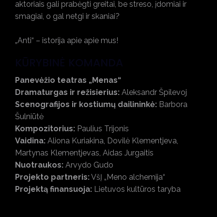
aktoriais gali prabėgti greitai, be streso, įdomiai ir
smagiai, o gal netgi ir skaniai?
„Anti“ – istorija apie apie mus!
KŪRYBINĖ KOMANDA
Panevėžio teatras „Menas“
Dramaturgas ir režisierius:
Aleksandr Špilevoj
Scenografijos ir kostiumų dailininkė:
Barbora
Šulniūtė
Kompozitorius:
Paulius Trijonis
Vaidina:
Aliona Kuriakina, Dovilė Klementjeva,
Martynas Klementjevas, Aidas Jurgaitis
Nuotraukos:
Arvydo Gudo
Projekto partneris:
VšĮ „Meno alchemija“
Projektą finansuoja:
Lietuvos kultūros taryba