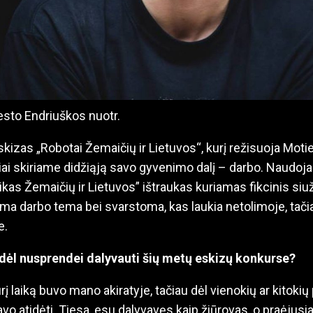
sto Endriuškos nuotr.
eskizas „Robotai Žemaičių ir Lietuvos“, kurį režisuoja Moti
riai skiriame didžiąją savo gyvenimo dalį – darbo. Naudoja
kas Žemaičių ir Lietuvos” ištraukas kuriamas fikcinis siu
a darbo tema bei svarstoma, kas laukia netolimoje, tači
e.
odėl nusprendei dalyvauti šių metų eskizų konkurse?
rį laiką buvo mano akiratyje, tačiau dėl vienokių ar kitok
avo atidėti. Tiesa, esu dalyvavęs kaip žiūrovas, o praėjus