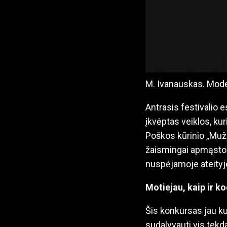
M. Ivanauskas. Mode
Antrasis festivalio 
įkvėptas veiklos, ku
Poškos kūrinio „Muži
žaismingai apmąstom
nuspėjamoje ateityj
Motiejau, kaip ir k
Šis konkursas jau ku
sudalyvauti vis tekd