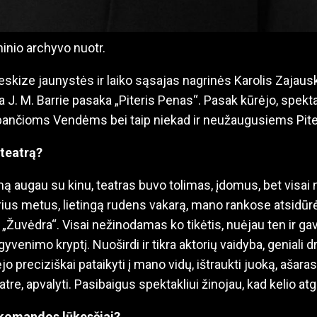
inio archyvo nuotr.
skize jaunystės ir laiko sąsajas nagrinės Karolis Zajau
 J. M. Barrie pasaka „Piteris Penas“. Pasak kūrėjo, spekt
bančioms Vendėms bei taip niekad ir neužaugusiems Pi
 teatrą?
mą augau su kinu, teatras buvo tolimas, įdomus, bet visai 
us metus, lietingą rudens vakarą, mano rankose atsidūrė 
Žuvėdra“. Visai nežinodamas ko tikėtis, nuėjau ten ir gava
gyvenimo kryptį. Nuoširdi ir tikra aktorių vaidyba, geniali d
jo preciziškai pataikyti į mano vidų, ištraukti juoką, ašara
tre, apvalyti. Pasibaigus spektakliui žinojau, kad kelio a
 komandos lūkesčiai?