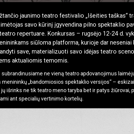
tančio jaunimo teatro festivalio „Išeities taškas“ t
aimėtojas savo kūrinį įgyvendina pilno spektaklio p
eatro repertuare. Konkursas – rugsėjo 12-24 d. vyks
nininkams siūloma platforma, kurioje dar neseniai 
andyti save, materializuoti savo idėjas teatro scenoje
jiems aktualiomis temomis.
u subrandinusiame ne vieną teatro apdovanojimus laimėju
s menininkų „bandomiosios spektaklio versijos“ – eskizai
 jų išrinks ne tik teatro meno taryba bet ir patys žiūrovai,
mi ant specialių vertinimo kortelių.