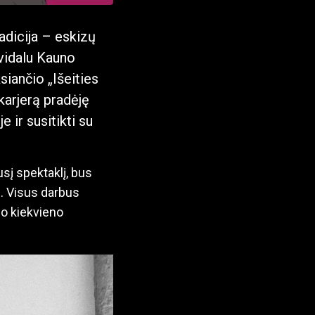
radicija – eskizų
avidalu Kauno
iančio „Išeities
karjerą pradėję
 ir susitikti su
sį spektaklį, bus
. Visus darbus
 po kiekvieno