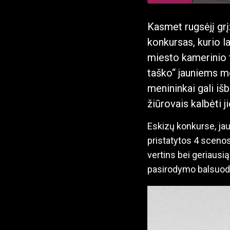
Kasmet rugsėjį grįž
konkursas, kurio l
miesto kamerinio t
taško“ jauniems me
menininkai gali išb
žiūrovais kalbėti 
Eskizų konkurse, ja
pristatytos 4 sceno
vertins bei geriausią
pasirodymo balsuoda