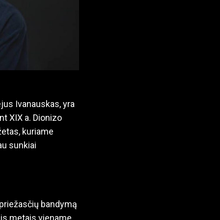
ejus Ivanauskas, yra
nt XIX a. Dionizo
žetas, kuriame
au sunkiai
ių priežasčių bandymą
iais metais viename