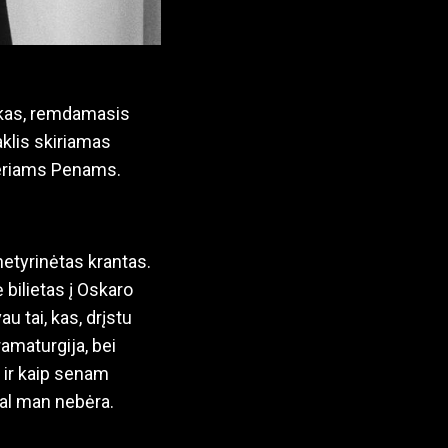
skas, remdamasis
aklis skiriamas
teriams Penams.
netyrinėtas krantas.
bilietas į Oskaro
u tai, kas, drįstu
ramaturgija, bei
s ir kaip senam
tgal man nebėra.