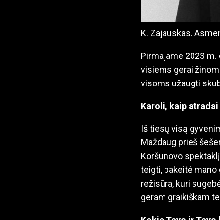
K. Zajauskas. Asmen
Pirmajame 2023 m. e
visiems gerai žinoma
visoms užaugti sku
Karoli, kaip atradai
Iš tiesų visą gyveni
Maždaug prieš šešeri
Koršunovo spektaklį „
teigti, pakeitė mano 
režisūra, kuri sugebė
geram graikiškam tea
Kokie Tavo ir Tavo