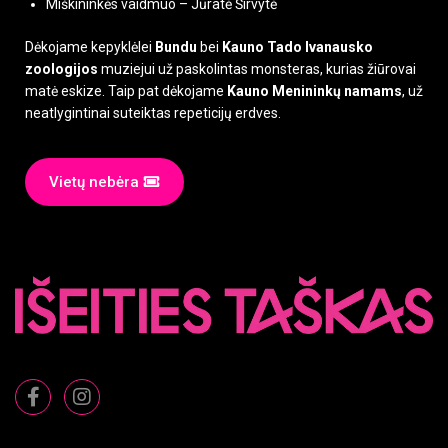
Miškininkės vaidmuo – Jūratė Širvytė
Dėkojame kepyklėlei
Bundu
bei
Kauno Tado Ivanausko
zoologijos
muziejui už paskolintas monsteras, kurias žiūrovai
matė eskize. Taip pat dėkojame
Kauno Menininkų namams
, už
neatlygintinai suteiktas repeticijų erdves.
Vietų nebėra