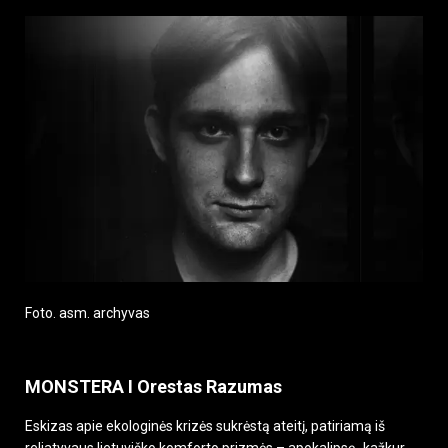
Foto. asm. archyvas
MONSTERA I Orestas Razumas
Eskizas apie ekologinės krizės sukrėstą ateitį, patiriamą iš
reliatyvaus lietuviško komforto prizmės – apokalipsę „kažkur