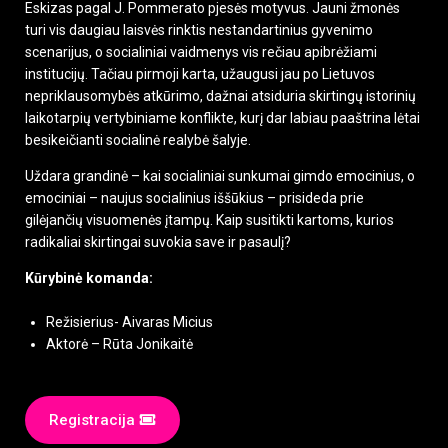
Eskizas pagal J. Pommerato pjesės motyvus. Jauni žmonės
turi vis daugiau laisvės rinktis nestandartinius gyvenimo
scenarijus, o socialiniai vaidmenys vis rečiau apibrėžiami
institucijų. Tačiau pirmoji karta, užaugusi jau po Lietuvos
nepriklausomybės atkūrimo, dažnai atsiduria skirtingų istorinių
laikotarpių vertybiniame konflikte, kurį dar labiau paaštrina lėtai
besikeičianti socialinė realybė šalyje.
Uždara grandinė – kai socialiniai sunkumai gimdo emocinius, o
emociniai – naujus socialinius iššūkius – prisideda prie
gilėjančių visuomenės įtampų. Kaip susitikti kartoms, kurios
radikaliai skirtingai suvokia save ir pasaulį?
Kūrybinė komanda:
Režisierius- Aivaras Micius
Aktorė – Rūta Jonikaitė
Registracija