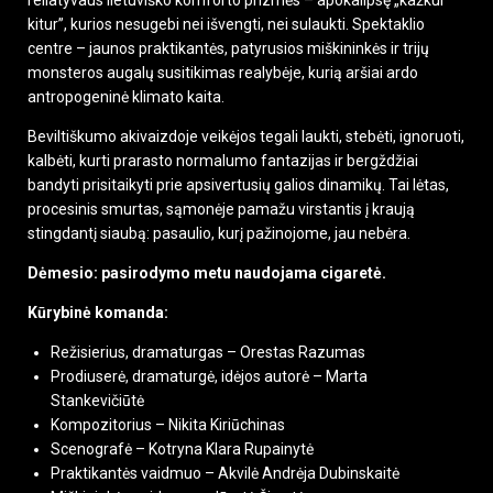
kitur”, kurios nesugebi nei išvengti, nei sulaukti. Spektaklio
centre – jaunos praktikantės, patyrusios miškininkės ir trijų
monsteros augalų susitikimas realybėje, kurią aršiai ardo
antropogeninė klimato kaita.
Beviltiškumo akivaizdoje veikėjos tegali laukti, stebėti, ignoruoti,
kalbėti, kurti prarasto normalumo fantazijas ir bergždžiai
bandyti prisitaikyti prie apsivertusių galios dinamikų. Tai lėtas,
procesinis smurtas, sąmonėje pamažu virstantis į kraują
stingdantį siaubą: pasaulio, kurį pažinojome, jau nebėra.
Dėmesio: pasirodymo metu naudojama cigaretė.
Kūrybinė komanda:
Režisierius, dramaturgas – Orestas Razumas
Prodiuserė, dramaturgė, idėjos autorė – Marta
Stankevičiūtė
Kompozitorius – Nikita Kiriūchinas
Scenografė – Kotryna Klara Rupainytė
Praktikantės vaidmuo – Akvilė Andrėja Dubinskaitė