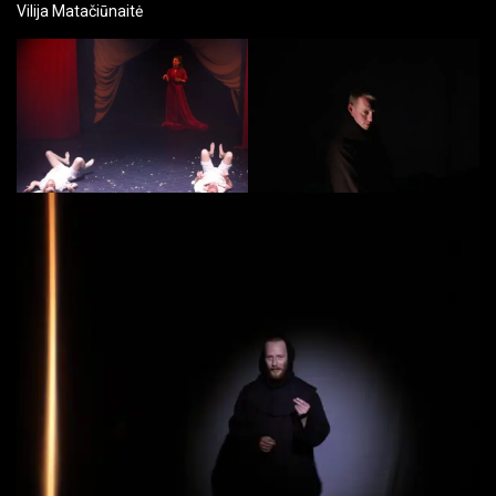
Vilija Matačiūnaitė