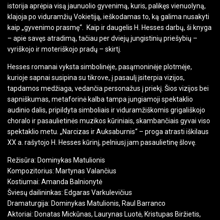
istorija aprėpia visą jaunuolio gyvenimą, kuris, palikęs vienuolyną,
klajoja po viduramžių Vokietiją, ieškodamas to, ką galima nusakyti
kaip „gyvenimo prasmę“. Kaip ir daugelis H. Hesses darbų, ši knyga
– apie savęs atradimą, tačiau per dviejų jungistinių priešybių –
vyriškojo ir moteriškojo pradų – skirtį.
Hesses romanai vyksta simbolinėje, pasąmoninėje plotmėje,
kurioje sapnai susipina su tikrove, į pasaulį įsiterpia vizijos,
tapdamos medžiaga, vedančia personažus į priekį. Šios vizijos bei
sapniškumas, metaforinė kalba tampa jungiamoji spektaklio
audinio dalis, pripildyta simboliais ir viduramžiškomis grigališkojo
choralo ir pasaulietinės muzikos kūriniais, skambančiais gyvai viso
spektaklio metu. „Narcizas ir Auksaburnis“ – proga atrasti iškilaus
XX a. rašytojo H. Hesses kūrinį, pelniusį jam pasaulietinę šlovę.
Režisūra: Dominykas Matulionis
Kompozitorius: Martynas Valančius
Kostiumai: Amanda Balnionytė
Šviesų dailininkas: Edgaras Varkulevičius
Dramaturgija: Dominykas Matulionis, Raul Barranco
Aktoriai: Donatas Mickūnas, Laurynas Luotė, Kristupas Biržietis,