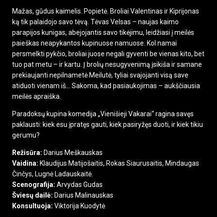
Mažas, gūdus kaimelis. Popietė. Broliai Valentinas ir Kiprijonas
ką tik palaidojo savo tėvą. Tėvas Velsas – naujas kaimo
parapijos kunigas, abejojantis savo tikėjimu, leidžiasi į meilės
paieškas neapykantos kupinuose namuose. Kol namai
persmelkti pykčio, broliai juose negali gyventi be vienas kito, bet
tuo pat metu – ir kartu. Į brolių nesugyvenimą įsikiša ir samane
prekiaujanti nepilnametė Meilutė, tyliai svajojanti visą save
atiduoti vienam iš… Sakoma, kad pasiaukojimas – aukščiausia
meilės apraiška.
Paradoksų kupina komedija „Vienišieji Vakarai“ ragina savęs
paklausti: kiek esu įpratęs gauti, kiek pasiryžęs duoti, ir kiek tikiu
gerumu?
Režisūra:
Darius Meškauskas
Vaidina:
Klaudijus Matijošaitis, Rokas Siaurusaitis, Mindaugas
Činčys, Lugnė Ladauskaitė.
Scenografija:
Arvydas Gudas
Šviesų dailė:
Darius Malinauskas
Konsultuoja:
Viktorija Kuodytė