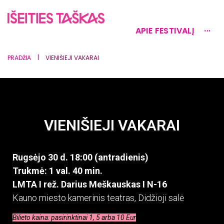
APIE FESTIVALĮ
···
|
PRADŽIA
VIENIŠIEJI VAKARAI
VIENIŠIEJI VAKARAI
Rugsėjo 30 d. 18:00 (antradienis)
Trukmė: 1 val. 40 min.
LMTA I rež. Darius Meškauskas I N-16
Kauno miesto kamerinis teatras, Didžioji salė
Bilieto kaina: pasirinktinai 1, 5 arba 10 Eur