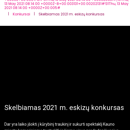
13 May 2021 08:14:00 +0000Z-8+00:003131+00:00202131#!31Thu, 13 May
2021 08:14:00 +0000Z+00:005#
|
|
Konkursai
Skelbiamas 2021 m. eskizų konkursas
Skelbiamas 2021 m. eskizų konkursas
Dar yra laiko įšokti į kūrybinį traukinį ir sukurti spektaklį Kauno