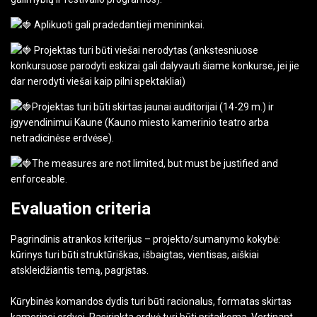
Aplikuoti gali pradedantieji menininkai.
Projektas turi būti viešai nerodytas (ankstesniuose
konkursuose parodyti eskizai gali dalyvauti šiame konkurse, jei jie
dar nerodyti viešai kaip pilni spektakliai)
Projektas turi būti skirtas jaunai auditorijai (14-29 m.) ir
įgyvendinimui Kaune (Kauno miesto kamerinio teatro arba
netradicinėse erdvėse).
The measures are not limited, but must be justified and
enforceable.
Evaluation criteria
Pagrindinis atrankos kriterijus – projekto/sumanymo kokybė:
kūrinys turi būti struktūriškas, išbaigtas, vientisas, aiškiai
atskleidžiantis temą, pagrįstas.
Kūrybinės komandos dydis turi būti racionalus, formatas skirtas