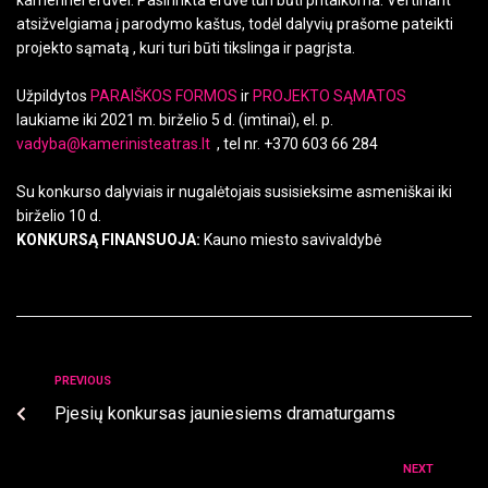
kamerinei erdvei. Pasirinkta erdvė turi būti pritaikoma. Vertinant
atsižvelgiama į parodymo kaštus, todėl dalyvių prašome pateikti
projekto sąmatą , kuri turi būti tikslinga ir pagrįsta.
Užpildytos
PARAIŠKOS FORMOS
ir
PROJEKTO SĄMATOS
laukiame iki 2021 m. birželio 5 d. (imtinai), el. p.
vadyba@kamerinisteatras.lt
, tel nr. +370 603 66 284
Su konkurso dalyviais ir nugalėtojais susisieksime asmeniškai iki
birželio 10 d.
KONKURSĄ FINANSUOJA:
Kauno miesto savivaldybė
PREVIOUS
Pjesių konkursas jauniesiems dramaturgams
NEXT