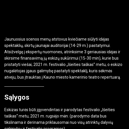
Jaunuosius scenos menų atstovus kviečiame siūlyti idėjas
spektaklių, skirtų jaunajai auditorijai (14-29 m.) pastatymui.
Atsižvelgę į ekspertų nuomones, atrinksime 3 geriausias idėjas ir
skirsime finansavimą jų eskizų sukūrimui (15-30 min), kurie bus
pristatyti viešai, 2021 m. festivalio „Išeities taškas” metu, o eskizo
nugalėtojas įgaus galimybę pastatyti spektaklį, kuris sėkmės
atveju, bus įtrauktas į Kauno miesto kamerinio teatro repertuarą.
Sąlygos
Eskizas turės būti įgyvendintas ir parodytas festivalio „Išeities
taškas“ metu, 2021 m. rugsėjo mėn. (parodymo data bus
tikslinama ir derinama priklausomai nuo visų atrinktų dalyvių
galimybių ir festivalio programos).