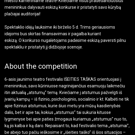
miesto kameriniame teatre! Kviečiame visus pradedančiuosius
menininkus dalyvauti eskizų konkurse ir pristatyti savo kūrybą
plačiajai auditorijai!
Spektaklio idėjų lauksime iki birželio 5 d. Trims geriausioms
idėjoms bus skirtas finansavimas ir pagalba kuriant
eskizą. O konkurso nugalėtojams padėsime eskizą paversti pilnu
spektakliu ir pristatyti jį didžiojoje scenoje.
About the competition
6-asis jaunimo teatro festivalis IŠEITIES TAŠKAS orientuojasi į
menininkus, savo kūriniuose nagrinėjančius esamuoju laikmečiu
itin aktualią „atstumų” temą. Kviečiame į atstumus pažvelgti iš
įvairių kampų – iš fizinio, psichologinio, socialinio ir kt. Kalbėti ne tik
apie fizinius atstumus, kurie šiuo metu yra mūsų kasdienybės
dalis, bet ir apie tai, kokius „atstumus” tai sukuria kituose
lygmenyse bei apie paties žmogaus kuriamus „atstumus” nuo to,
ką jis kalba ir ką daro. Nepaisant to, kad festivalio tema „atstumai”,
be abejo tuo pačiu ieškosime ir „išeities taško” iš šios situacijos –