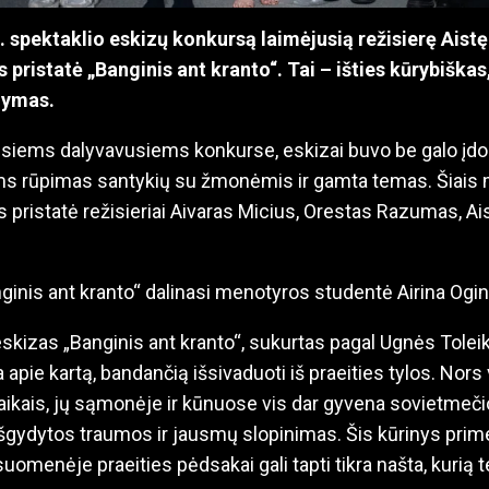
spektaklio eskizų konkursą laimėjusią režisierę Aistę
 pristatė „Banginis ant kranto“. Tai – išties kūrybiškas,
dymas.
isiems dalyvavusiems konkurse, eskizai buvo be galo įdo
s rūpimas santykių su žmonėmis ir gamta temas. Šiais 
 pristatė režisieriai Aivaras Micius, Orestas Razumas, Ais
ginis ant kranto“ dalinasi menotyros studentė Airina Ogin
skizas „Banginis ant kranto“, sukurtas pagal Ugnės Toleik
ja apie kartą, bandančią išsivaduoti iš praeities tylos. Nor
kais, jų sąmonėje ir kūnuose vis dar gyvena sovietmečio p
išgydytos traumos ir jausmų slopinimas. Šis kūrinys prime
uomenėje praeities pėdsakai gali tapti tikra našta, kurią tel