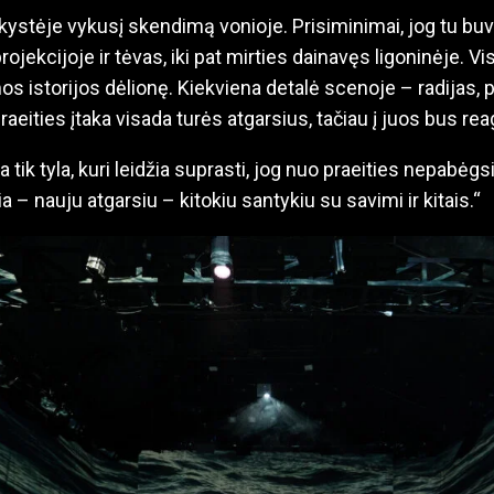
kystėje vykusį skendimą vonioje. Prisiminimai, jog tu buv
ojekcijoje ir tėvas, iki pat mirties dainavęs ligoninėje. Vis
mos istorijos dėlionę. Kiekviena detalė scenoje – radijas, p
raeities įtaka visada turės atgarsius, tačiau į juos bus re
 tik tyla, kuri leidžia suprasti, jog nuo praeities nepabėgsi
a – nauju atgarsiu – kitokiu santykiu su savimi ir kitais.“