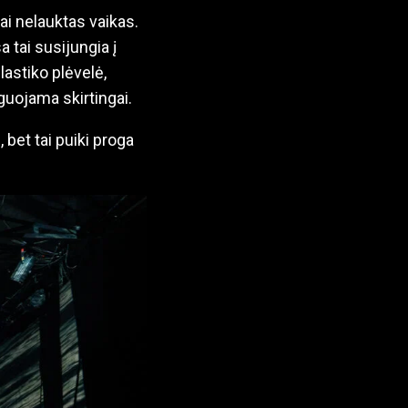
ai nelauktas vaikas.
a tai susijungia į
lastiko plėvelė,
aguojama skirtingai.
, bet tai puiki proga