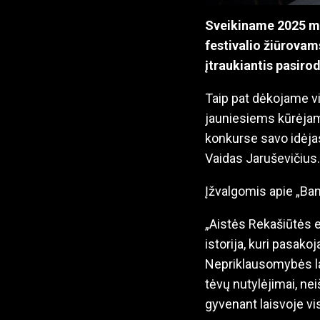
Sveikiname 2025 m. 
festivalio žiūrovams
įtraukiantis pasiro
Taip pat dėkojame v
jauniesiems kūrėjam
konkurse savo idėjas
Vaidas Jaruševičius.
Įžvalgomis apie „Ban
„Aistės Rekašiūtės e
istorija, kuri pasako
Nepriklausomybės lai
tėvų nutylėjimai, ne
gyvenant laisvoje vis