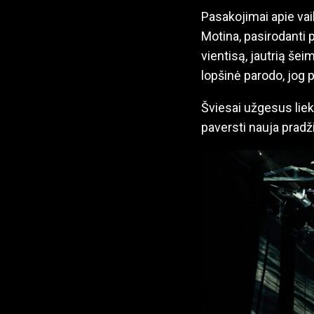
Pasakojimai apie vai
Motina, pasirodanti pr
vientisą, jautrią šei
lopšinė parodo, jog p
Šviesai užgesus lieka
paversti nauja pradži