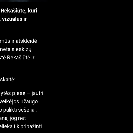
 Rekašiūtę, kuri
 vizualus ir
mūs ir atskleidė
metais eskizų
tė Rekašiūtė ir
skaitė:
ytės pjesę – jautri
s veikėjos užaugo
alikti šešėliai:
na, jog net
ieka tik pripažinti.