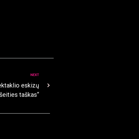
NEXT
ktaklio eskizų
Išeities taškas“