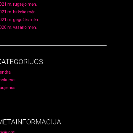
021 m. rugsėjo mėn.
021 m. birželio mėn.
021 m. gegužės mėn.
020 m. vasario mėn.
KATEGORIJOS
endra
onkursai
aujienos
METAINFORMACIJA
risijungti