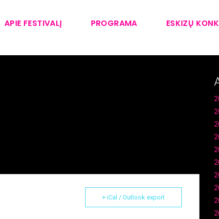
APIE FESTIVALĮ
PROGRAMA
ESKIZŲ KON
2
2
2
2
2
2
2
2
+ iCal / Outlook export
2
2