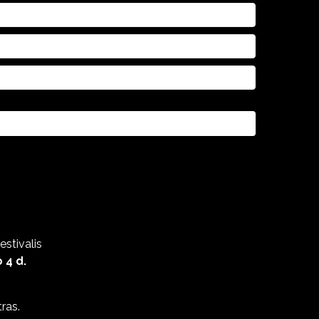
estivalis
 4 d.
ras.