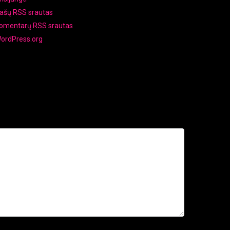
rašų RSS srautas
omentarų RSS srautas
ordPress.org