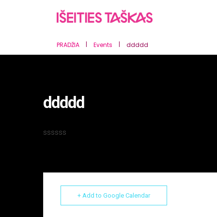
|
|
PRADŽIA
Events
ddddd
ddddd
ssssss
+ Add to Google Calendar