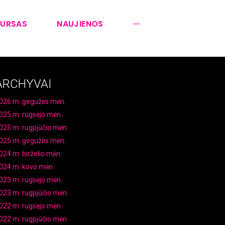
KURSAS
NAUJIENOS
···
ARCHYVAI
026 m. gegužės mėn.
025 m. rugsėjo mėn.
025 m. rugpjūčio mėn.
025 m. gegužės mėn.
024 m. birželio mėn.
024 m. kovo mėn.
023 m. rugsėjo mėn.
023 m. rugpjūčio mėn.
022 m. rugsėjo mėn.
022 m. rugpjūčio mėn.