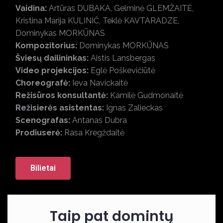
Vaidina:
Artūras DUBAKA, Gelminė GLEMŽAITĖ,
Kristina Marija KULINIČ, Teklė KAVTARADZE,
Dominykas MORKŪNAS
Kompozitorius:
Dominykas MORKŪNAS
Šviesų dailininkas:
Aistis Lansbergas
Video projekcijos:
Eglė Poškevičiūtė
Choreografė:
Ieva Navickaitė
Režisūros konsultantė:
Kamilė Gudmonaitė
Režisierės asistentas:
Ignas Zalieckas
Scenografas:
Antanas Dubra
Prodiuserė:
Rasa Kregždaitė
Bilietai
Taip pat domintų