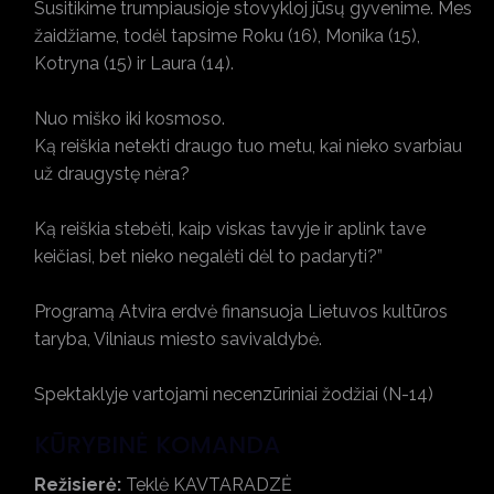
Susitikime trumpiausioje stovykloj jūsų gyvenime. Mes
žaidžiame, todėl tapsime Roku (16), Monika (15),
Kotryna (15) ir Laura (14).
Nuo miško iki kosmoso.
Ką reiškia netekti draugo tuo metu, kai nieko svarbiau
už draugystę nėra?
Ką reiškia stebėti, kaip viskas tavyje ir aplink tave
keičiasi, bet nieko negalėti dėl to padaryti?”
Programą Atvira erdvė finansuoja Lietuvos kultūros
taryba, Vilniaus miesto savivaldybė.
Spektaklyje vartojami necenzūriniai žodžiai (N-14)
KŪRYBINĖ KOMANDA
Režisierė:
Teklė KAVTARADZĖ