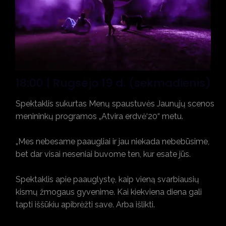
18:00 | Rugsėjo 19 d. (sekmadienis)
Spektaklis sukurtas Menų spaustuvės Jaunųjų scenos
menininkų programos „Atvira erdvė‘20“ metu.
„Mes nebesame paaugliai ir jau niekada nebebūsime,
bet dar visai neseniai buvome ten, kur esate jūs.
Spektaklis apie paauglystę, kaip vieną svarbiausių
kismų žmogaus gyvenime. Kai kiekviena diena gali
tapti iššūkiu apibrėžti save. Arba išlikti.