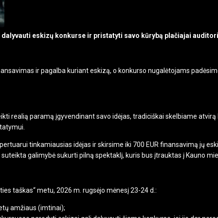
yvauti eskizų konkurse ir pristatyti savo kūrybą plačiajai auditori
ansavimas ir pagalba kuriant eskizą, o konkurso nugalėtojams padėsime es
eikti realią paramą įgyvendinant savo idėjas, tradiciškai skelbiame atvi
statymui.
rtuarui tinkamiausias idėjas ir skirsime iki 700 EUR finansavimą jų eskiz
s suteikta galimybė sukurti pilną spektaklį, kuris bus įtrauktas į Kauno m
eities taškas“ metu, 2026 m. rugsėjo mėnesį 23-24 d.:
etų amžiaus (imtinai);