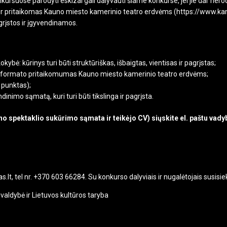
ursuose parodyti eskizai gali dalyvauti šiame konkurse, jei jie dar nerodyt
m.) ir pritaikomas Kauno miesto kamerinio teatro erdvėms (https://www.ka
grįstos ir įgyvendinamos.
bė: kūrinys turi būti struktūriškas, išbaigtas, vientisas ir pagrįstas;
 formato pritaikomumas Kauno miesto kamerinio teatro erdvėms;
 punktas);
inimo sąmatą, kuri turi būti tikslinga ir pagrįsta.
 spektaklio sukūrimo sąmata ir teikėjo CV) siųskite el. paštu vadyb
s.lt, tel nr. +370 603 66284. Su konkurso dalyviais ir nugalėtojais susisie
ldybė ir Lietuvos kultūros taryba