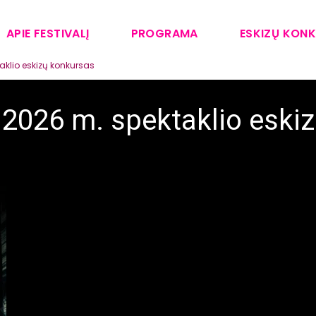
APIE FESTIVALĮ
PROGRAMA
ESKIZŲ KON
klio eskizų konkursas
2026 m. spektaklio eski