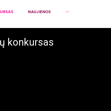
KURSAS
NAUJIENOS
···
zų konkursas