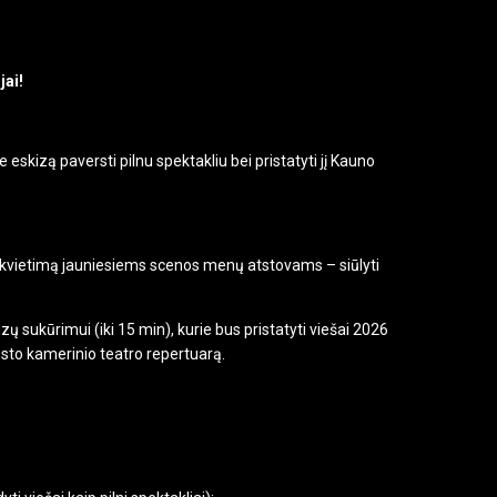
jai!
kizą paversti pilnu spektakliu bei pristatyti jį Kauno
rą kvietimą jauniesiems scenos menų atstovams – siūlyti
ų sukūrimui (iki 15 min), kurie bus pristatyti viešai 2026
iesto kamerinio teatro repertuarą.