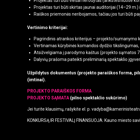
Projektas turi būti viešai nerodytas (ankstesniuose konk
Projektas turi būti skirtas jaunai auditorijai (14–29 
Raiškos priemonės neribojamos, tačiau jos turi būti pa
Vertinimo kriterijai:
Pagrindinis atrankos kriterijus – projekto/sumanymo koky
Vertinamas kūrybinės komandos dydžio tikslingumas,
Atsižvelgiama į parodymo kaštus (projekto sąmatos 7
Dalyvių prašoma pateikti preliminarią spektaklio įgyvend
Užpildytus dokumentus (projekto paraiškos forma, pilno
(imtinai).
PROJEKTO PARAIŠKOS FORMA
PROJEKTO SĄMATA
(pilno spektaklio sukūrimo)
Jei turite klausimų, rašykite el. p. vadyba@kamerinisteatra
KONKURSĄ IR FESTIVALĮ FINANSUOJA: Kauno miesto saviva