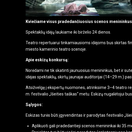
Kviečiame visus pradedančiuosius scenos menininkus dal
Spektaklių idėjų laukiame iki birželio 24 dienos.
Teatro repertuarui tinkamiausioms idėjoms bus skirtas fin
miesto kamerinio teatro scenoje.
Apie eskizų konkursą:
Norėdami ne tik skatinti jaunuosius menininkus, bet ir sut
idėjas spektaklių, skirtų jaunajai auditorijai (14–29 m.) pa
Atsižvelgę į ekspertų nuomones, atrinksime 3–4 teatro repe
m. festivalio „Išeities taškas“ metu. Eskizų nugalėtojui bu
Sąlygos:
Eskizas turės būti įgyvendintas ir parodytas festivalio „Iš
Aplikuoti gali pradedantieji scenos menininkai iki 35 m