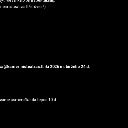
i viešai kaip pilni spektakliai);
merinisteatras.lt/erdves/);
a@kamerinisteatras.lt iki 2026 m. birželio 24 d.
ksime asmeniškai iki liepos 10 d.