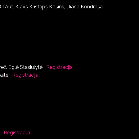
a) I Aut. Klāvs Kristaps Košins, Diana Kondraša
 rež. Eglė Stasiulytė
Registracija
naitė
Registracija
tė
Registracija