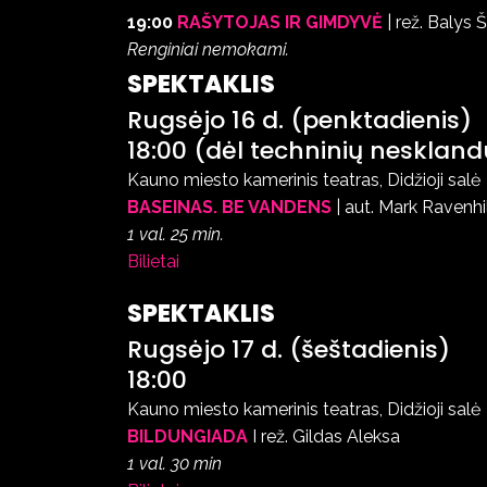
19:00
RAŠYTOJAS IR GIMDYVĖ
| rež. Balys
Renginiai nemokami.
SPEKTAKLIS
Rugsėjo 16 d. (penktadienis)
18:00 (dėl techninių neskland
Kauno miesto kamerinis teatras, Didžioji salė
BASEINAS. BE VANDENS
| aut. Mark Ravenhil
1 val. 25 min.
Bilietai
SPEKTAKLIS
Rugsėjo 17 d. (šeštadienis)
18:00
Kauno miesto kamerinis teatras, Didžioji salė
BILDUNGIADA
I rež. Gildas Aleksa
1 val. 30 min