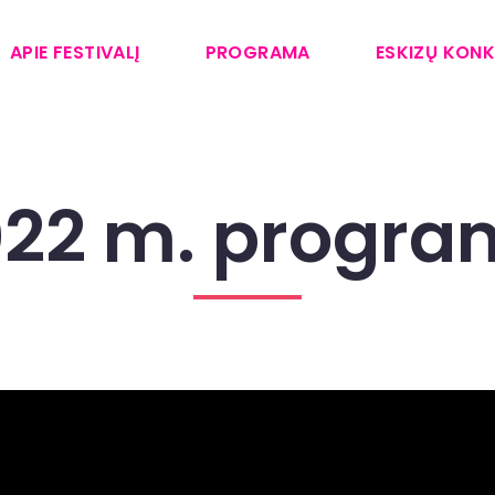
APIE FESTIVALĮ
PROGRAMA
ESKIZŲ KON
022 m. progra