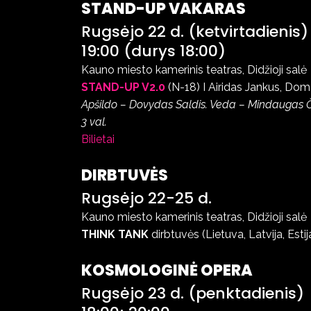
STAND-UP VAKARAS
Rugsėjo 22 d. (ketvirtadienis)
19:00 (durys 18:00)
Kauno miesto kamerinis teatras, Didžioji salė
STAND-UP V2.0
(N-18) I Airidas Jankus, Dom
Apšildo – Dovydas Saldis. Veda – Mindaugas 
3 val.
Bilietai
DIRBTUVĖS
Rugsėjo 22-25 d.
Kauno miesto kamerinis teatras, Didžioji salė
THINK TANK
dirbtuvės (Lietuva, Latvija, Estij
KOSMOLOGINĖ OPERA
Rugsėjo 23 d. (penktadienis)