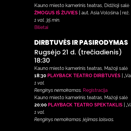
Kauno miesto kamerinis teatras, Didžioji salė
ŽMOGUS IŠ ŽUVIES
| aut. Asia Vološina | re
1 val. 35 min.
Bilietai
DIRBTUVĖS IR PASIRODYMAS
Rugsėjo 21 d. (trečiadienis)
18:30
Kauno miesto kamerinis teatras, Mažoji salė
18:30
PLAYBACK TEATRO DIRBTUVĖS
| „Va
1 val.
Renginys nemokamas.
Registracija
Kauno miesto kamerinis teatras, Mažoji salė
20:00
PLAYBACK TEATRO SPEKTAKLIS
| „V
1 val.
Renginys nemokamas. Įėjimas laisvas.