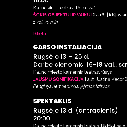
18:00
Kauno kino centras „Romuva“
ŠOKIS OBJEKTUI IR VAIKUI
(N-16) | idėjos au
1 val. 30 min
Bilietai
GARSO INSTALIACIJA
Rugsėjo 13 – 25 d.
Darbo dienomis: 16-18 val., sav
Kauno miesto kamerinis teatras, rūsys
JAUSMŲ SONIFIKACIJA
| aut. Justina Kecor
Renginys nemokamas. Įėjimas laisvas.
SPEKTAKLIS
Rugsėjo 13 d. (antradienis)
20:00
Kauno miesto kamerinis teatras, Didžioji salė