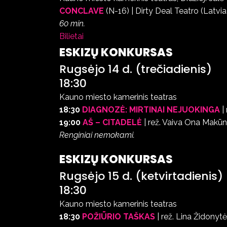
CONCLAVE
(N-16) | Dirty Deal Teatro (Latvi
60 min.
Bilietai
ESKIZŲ KONKURSAS
Rugsėjo 14 d. (trečiadienis)
18:30
Kauno miesto kamerinis teatras
18:30
DIAGNOZĖ: MIRTINAI NEJUOKINGA
|
19:00
AŠ – CITADELĖ
| rež. Vaiva Ona Makū
Renginiai nemokami.
ESKIZŲ KONKURSAS
Rugsėjo 15 d. (ketvirtadienis)
18:30
Kauno miesto kamerinis teatras
18:30
POŽIŪRIO TAŠKAS
| rež. Lina Židony