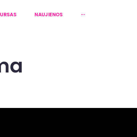
KURSAS
NAUJIENOS
···
ma